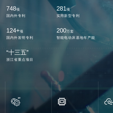
748
281
项
项
国内外专利
实用新型专利
124
+
200
项
万套
国内外发明专利
智能电动床基地年产能
“十三五”
浙江省重点项目