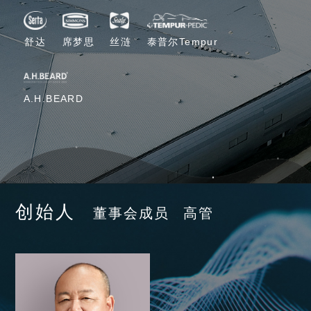
丝涟
舒达
席梦思
泰普尔Tempur
A.H.BEARD
创始人
董事会成员
高管