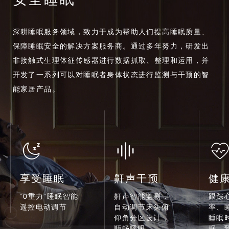
深耕睡眠服务领域，致力于成为帮助人们提高睡眠质量、
保障睡眠安全的解决方案服务商。通过多年努力，研发出
非接触式生理体征传感器进行数据抓取、整理和运用，并
开发了一系列可以对睡眠者身体状态进行监测与干预的智
能家居产品。
享受睡眠
鼾声干预
健
“0重力”睡眠智能
鼾声智能监测，
跟踪
遥控电动调节
自动调节床头俯
率、
仰角分区设计，
睡眠
顺畅呼吸
据，